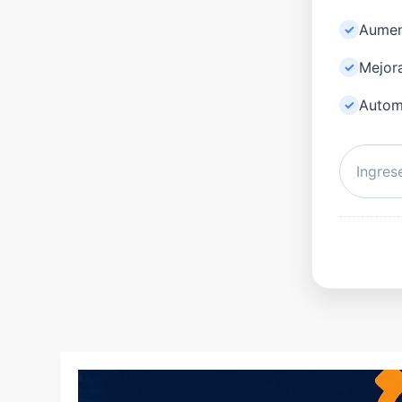
Aument
Mejora
Automa