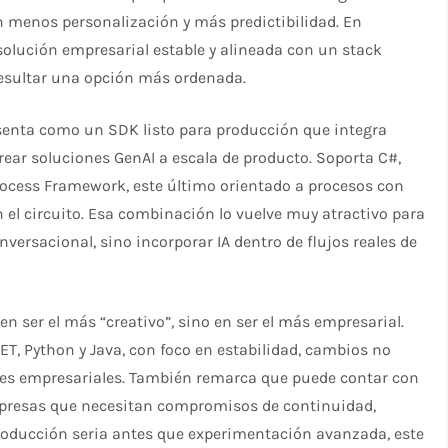
 menos personalización y más predictibilidad. En
solución empresarial estable y alineada con un stack
resultar una opción más ordenada.
senta como un SDK listo para producción que integra
ear soluciones GenAI a escala de producto. Soporta C#,
rocess Framework, este último orientado a procesos con
 el circuito. Esa combinación lo vuelve muy atractivo para
ersacional, sino incorporar IA dentro de flujos reales de
en ser el más “creativo”, sino en ser el más empresarial.
NET, Python y Java, con foco en estabilidad, cambios no
ones empresariales. También remarca que puede contar con
empresas que necesitan compromisos de continuidad,
producción seria antes que experimentación avanzada, este