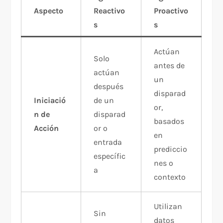
Aspecto
Reactivo
Proactivo
s
s
Actúan
Solo
antes de
actúan
un
después
disparad
Iniciació
de un
or,
n de
disparad
basados
Acción
or o
en
entrada
prediccio
específic
nes o
a​
contexto​
Utilizan
Sin
datos