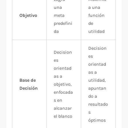
una
a una
Objetivo
meta
función
predefini
de
da
utilidad
Decision
Decision
es
es
orientad
orientad
as a
as a
Base de
utilidad,
objetivo,
Decisión
apuntan
enfocada
do a
s en
resultado
alcanzar
s
el blanco
óptimos