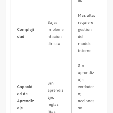
es
Más alta;
Baja;
requiere
Compleji
impleme
gestión
dad
ntación
del
directa
modelo
interno
Sin
aprendiz
aje
Sin
Capacid
verdader
aprendiz
ad de
o;
aje;
Aprendiz
acciones
reglas
aje
se
fijas