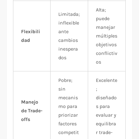
Alta;
Limitada;
puede
inflexible
manejar
Flexibili
ante
múltiples
dad
cambios
objetivos
inespera
conflictiv
dos
os
Pobre;
Excelente
sin
;
mecanis
diseñado
Manejo
mo para
s para
de Trade-
priorizar
evaluar y
offs
factores
equilibra
competit
r trade-