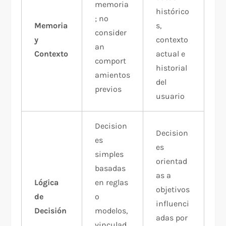
memoria
histórico
; no
Memoria
s,
consider
y
contexto
an
Contexto
actual e
comport
historial
amientos
del
previos​
usuario​
Decision
Decision
es
es
simples
orientad
basadas
as a
Lógica
en reglas
objetivos
de
o
influenci
Decisión
modelos,
adas por
vinculad