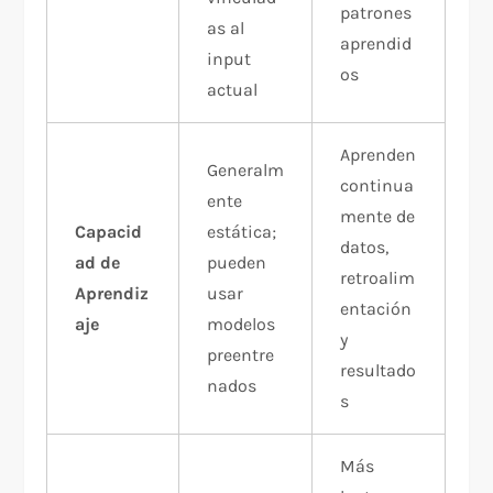
patrones
as al
aprendid
input
os​
actual​
Aprenden
Generalm
continua
ente
mente de
Capacid
estática;
datos,
ad de
pueden
retroalim
Aprendiz
usar
entación
aje
modelos
y
preentre
resultado
nados​
s​
Más